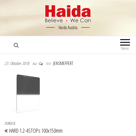
Haida Austria
Menü
23. Oktober 2018
Von
JENSMEFFERT
Aus
Beitragsnavigation
Vorheriger Beitrag
ZURÜCK
HARD 1.2-4STOPs 100x150mm