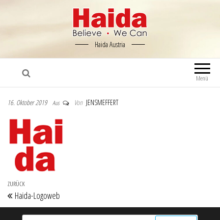
Haida Austria
Menü
16. Oktober 2019
Von
JENSMEFFERT
Aus
Beitragsnavigation
Vorheriger Beitrag
ZURÜCK
Haida-Logoweb