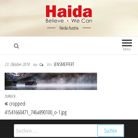
Haida Austria
Menü
23. Oktober 2018
Von
JENSMEFFERT
Aus
Beitragsnavigation
Vorheriger Beitrag
ZURÜCK
cropped-
41541660471_746a890100_o-1.jpg
Suchen nach: